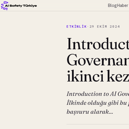
Blog
Haber 
ETKINLIK
·
29 EKIM 2024
Introduct
Governan
ikinci ke
Introduction to AI Gov
İlkinde olduğu gibi bu
başvuru alarak...