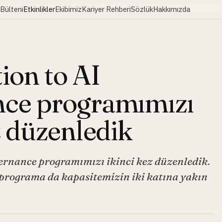
Bülteni
Etkinlikler
Ekibimiz
Kariyer Rehberi
Sözlük
Hakkımızda
ion to AI
ce programımızı
z düzenledik
ernance programımızı ikinci kez düzenledik.
 programa da kapasitemizin iki katına yakın