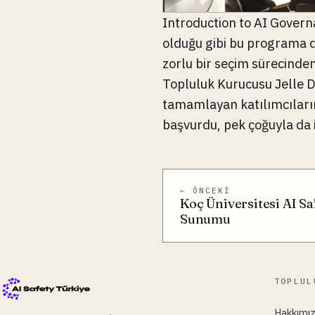
Introduction to AI Govern
olduğu gibi bu programa d
zorlu bir seçim sürecinde
Topluluk Kurucusu Jelle D
tamamlayan katılımcıları
başvurdu, pek çoğuyla da i
← ÖNCEKI
Koç Üniversitesi AI Sa
Sunumu
TOPLUL
Hakkımı