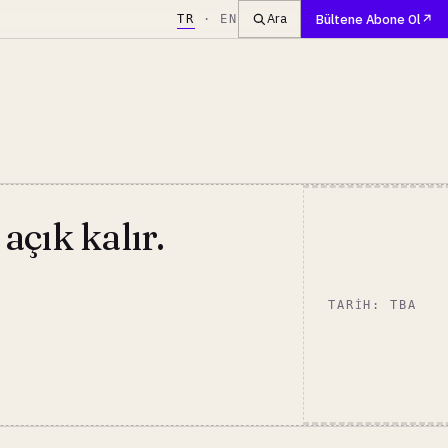
Ara
Bültene Abone Ol
TR
·
EN
açık kalır.
TARIH: TBA