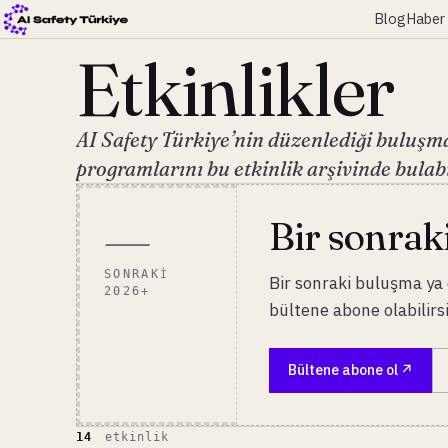
Blog
Haber 
Etkinlikler
AI Safety Türkiye’nin düzenlediği buluşma
programlarını bu etkinlik arşivinde bulabi
—
Bir sonraki
SONRAKI
Bir sonraki buluşma y
2026+
bültene abone olabilirsi
Bültene abone ol
14
etkinlik