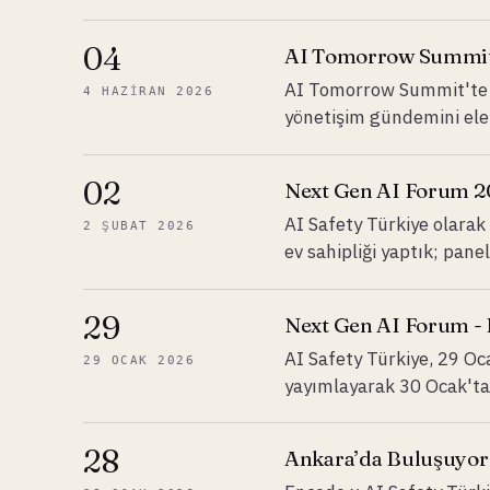
04
AI Tomorrow Summi
AI Tomorrow Summit'te Tü
4 HAZIRAN 2026
yönetişim gündemini ele 
02
Next Gen AI Forum 
AI Safety Türkiye olara
2 ŞUBAT 2026
ev sahipliği yaptık; pan
29
Next Gen AI Forum -
AI Safety Türkiye, 29 
29 OCAK 2026
yayımlayarak 30 Ocak'tak
28
Ankara’da Buluşuyor