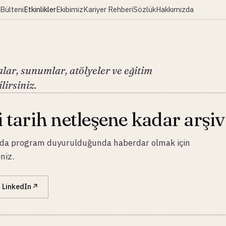
Bülteni
Etkinlikler
Ekibimiz
Kariyer Rehberi
Sözlük
Hakkımızda
lar, sunumlar, atölyeler ve eğitim
lirsiniz.
 tarih netleşene kadar arşiv 
a da program duyurulduğunda haberdar olmak için
niz.
LinkedIn