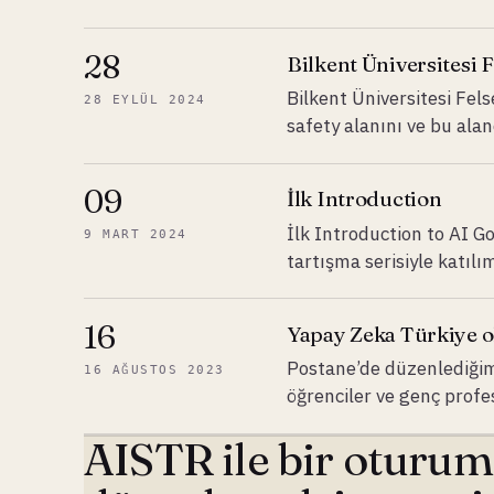
28
Bilkent Üniversitesi F
Bilkent Üniversitesi Fels
28 EYLÜL 2024
safety alanını ve bu aland
09
İlk Introduction
İlk Introduction to AI 
9 MART 2024
tartışma serisiyle katıl
16
Yapay Zeka Türkiye ol
Postane’de düzenlediğimi
16 AĞUSTOS 2023
öğrenciler ve genç profes
AISTR ile bir oturu