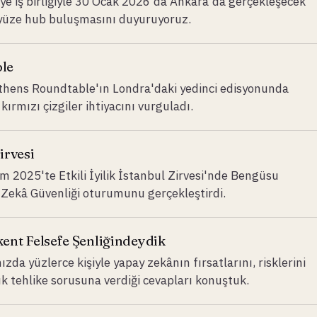
ye iş birliğiyle 30 Ocak 2026'da Ankara'da gerçekleşecek
yüze hub buluşmasını duyuruyoruz.
le
Athens Roundtable'ın Londra'daki yedinci edisyonunda
kırmızı çizgiler ihtiyacını vurguladı.
Zirvesi
im 2025'te Etkili İyilik İstanbul Zirvesi'nde Bengüsu
 Zekâ Güvenliği oturumunu gerçekleştirdi.
ent Felsefe Şenliğindeydik
zda yüzlerce kişiyle yapay zekânın fırsatlarını, risklerini
ük tehlike sorusuna verdiği cevapları konuştuk.