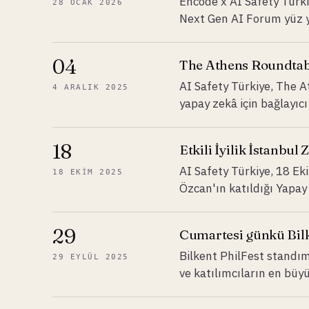
Encode x AI Safety Türki
28 OCAK 2026
Next Gen AI Forum yüz 
04
The Athens Roundtab
AI Safety Türkiye, The 
4 ARALIK 2025
yapay zekâ için bağlayıcı 
18
Etkili İyilik İstanbul 
AI Safety Türkiye, 18 Ek
18 EKIM 2025
Özcan'ın katıldığı Yapay
29
Cumartesi günkü Bilk
Bilkent PhilFest standımı
29 EYLÜL 2025
ve katılımcıların en büy