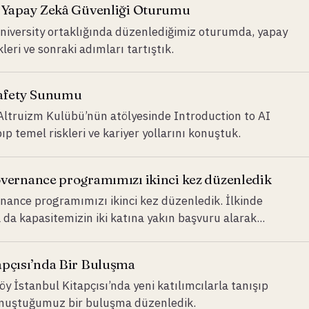
e Yapay Zekâ Güvenliği Oturumu
University ortaklığında düzenlediğimiz oturumda, yapay
leri ve sonraki adımları tartıştık.
Safety Sunumu
 Altruizm Kulübü’nün atölyesinde Introduction to AI
temel riskleri ve kariyer yollarını konuştuk.
overnance programımızı ikinci kez düzenledik
nance programımızı ikinci kez düzenledik. İlkinde
da kapasitemizin iki katına yakın başvuru alarak...
apçısı’nda Bir Buluşma
 İstanbul Kitapçısı’nda yeni katılımcılarla tanışıp
onuştuğumuz bir buluşma düzenledik.