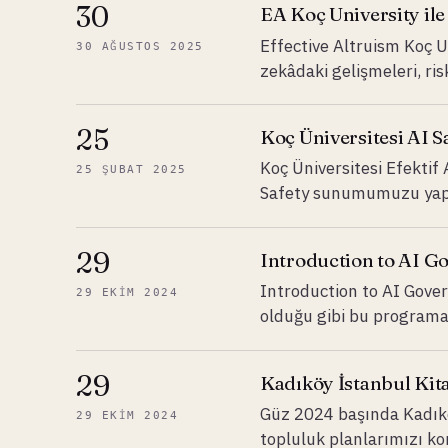
30
EA Koç University il
Effective Altruism Koç 
30 AĞUSTOS 2025
zekâdaki gelişmeleri, risk
25
Koç Üniversitesi AI 
Koç Üniversitesi Efektif
25 ŞUBAT 2025
Safety sunumumuzu yapıp 
29
Introduction to AI G
Introduction to AI Gover
29 EKIM 2024
olduğu gibi bu programa 
29
Kadıköy İstanbul Kit
Güz 2024 başında Kadıköy
29 EKIM 2024
topluluk planlarımızı k