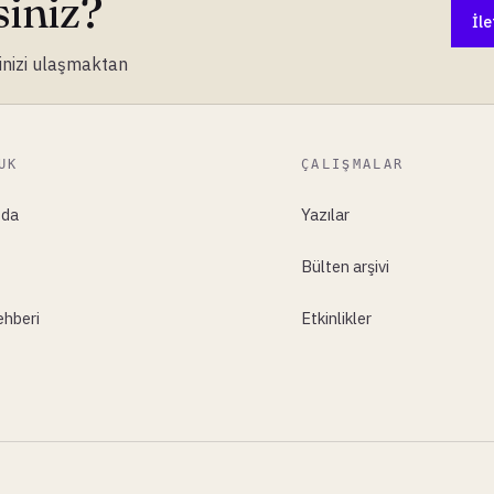
iniz?
İle
inizi ulaşmaktan
UK
ÇALIŞMALAR
zda
Yazılar
Bülten arşivi
ehberi
Etkinlikler