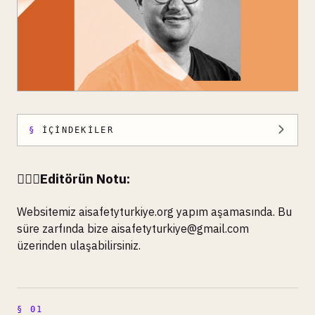
İÇINDEKILER
🙋🏻‍♀️Editörün Notu:
Websitemiz aisafetyturkiye.org yapım aşamasında. Bu
süre zarfında bize
aisafetyturkiye@gmail.com
üzerinden ulaşabilirsiniz.