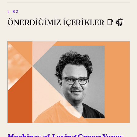
ÖNERDİĞİMİZ İÇERİKLER 📑 🎧
Machines of Loving Grace: Yapay