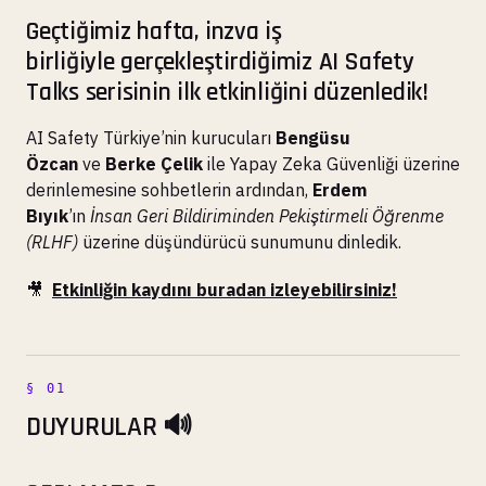
Geçtiğimiz hafta,
inzva iş
birliğiyle
gerçekleştirdiğimiz
AI Safety
Talks
serisinin ilk etkinliğini düzenledik!
AI Safety Türkiye’nin kurucuları
Bengüsu
Özcan
ve
Berke Çelik
ile Yapay Zeka Güvenliği üzerine
derinlemesine sohbetlerin ardından,
Erdem
Bıyık
’ın
İnsan Geri Bildiriminden Pekiştirmeli Öğrenme
(RLHF)
üzerine düşündürücü sunumunu dinledik.
🎥
Etkinliğin kaydını buradan izleyebilirsiniz!
DUYURULAR 🔊