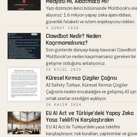
Medyası Mı, Aldatmaca Mı?
Yazı dizimizin ikinci bölümünde Moltbook'u el
alıyoruz: 1.6 milyon yapay zeka ajanı iddiası,
güvenlik felaketi ve istem enjeksiyonu riskleri.
4 ŞUBAT 2026
Clawdbot Nedir? Neden
Kaçırmamalısınız?
Son günlerde dünyayı kasıp kavuran Clawdbot
Moltbook'un neden kaçırmamanız gereken bir
gelişme olduğunu anlatıyoruz.
26 EYLÜL 2025
Küresel Kırmızı Çizgiler Çağrısı
AI Safety Türkiye, Küresel Kırmızı Çizgiler
Çağrısı’nı neden imzaladığını ve gelişmiş AI için
ortak sınırlar istediğini açıklıyor.
26 KASIM 2024
EU AI Act ve Türkiye’deki Yapay Zeka
Yasa Teklifi’ni Karşılaştıralım
EU AI Act ile Türkiye’deki yasa teklifini
karşılaştırıyor; risk kuralları, yaptırımlar ve güv