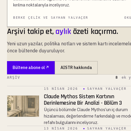
kırılma noktalarıyla inceliyoruz.
BERKE ÇELIK VE SAYHAN YALVAÇER
OK
Arşivi takip et,
aylık
özeti kaçırma.
Yeni uzun yazılar, politika notları ve sistem kartı incelemele
önce bültende duyuruluyor.
Bültene abone ol
AISTR hakkında
8
ek y
ARŞIV
15 NISAN 2026
SAYHAN YALVAÇER
Claude Mythos Sistem Kartının
Derinlemesine Bir Analizi - Bölüm 3
Üçüncü bölümde Claude Mythos’un iç durum
hizalaması, değerlendirme farkındalığı ve mod
refahı bulgularını inceliyoruz.
13 NISAN 2026
SAYHAN YALVAÇER