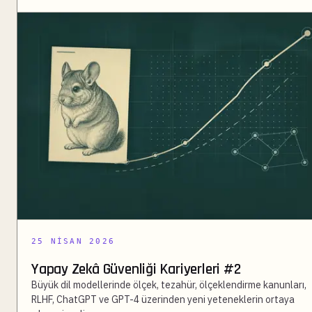
25 NISAN 2026
Yapay Zekâ Güvenliği Kariyerleri #2
Büyük dil modellerinde ölçek, tezahür, ölçeklendirme kanunları,
RLHF, ChatGPT ve GPT-4 üzerinden yeni yeteneklerin ortaya